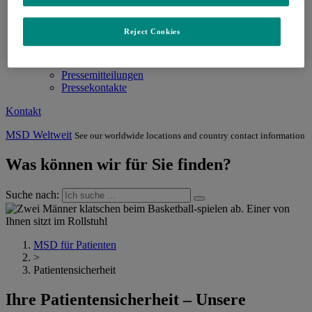
Standorte
Karrierestart bei MSD
Reject Cookies
Bewerbungsprozess
Zur Jobsuche
Newsroom
Pressemitteilungen
Pressekontakte
Kontakt
MSD Weltweit
See our worldwide locations and country contact information
Was können wir für Sie finden?
Suche nach:
MSD für Patienten
>
Patientensicherheit
Ihre Patientensicherheit – Unsere