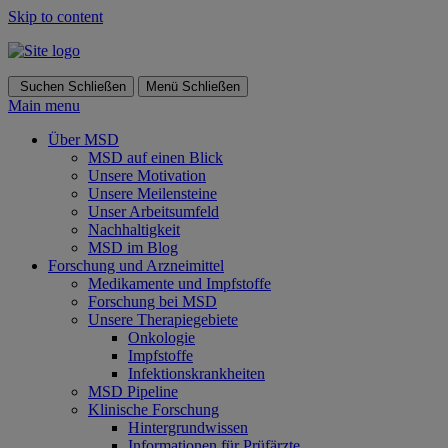
Skip to content
Suchen
Schließen
Menü
Schließen
Main menu
Über MSD
MSD auf einen Blick
Unsere Motivation
Unsere Meilensteine
Unser Arbeitsumfeld
Nachhaltigkeit
MSD im Blog
Forschung und Arzneimittel
Medikamente und Impfstoffe
Forschung bei MSD
Unsere Therapiegebiete
Onkologie
Impfstoffe
Infektionskrankheiten
MSD Pipeline
Klinische Forschung
Hintergrundwissen
Informationen für Prüfärzte