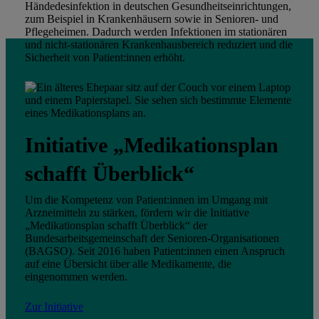
Händedesinfektion in deutschen Gesundheitseinrichtungen,
zum Beispiel in Krankenhäusern sowie in Senioren- und
Pflegeheimen. Dadurch werden Infektionen im stationären
und nicht-stationären Krankenhausbereich reduziert und die
Sicherheit von Patient:innen erhöht.
Initiative „Medikationsplan
schafft Überblick“
Um die Kompetenz von Patient:innen im Umgang mit
Arzneimitteln zu stärken, fördern wir die Initiative
„Medikationsplan schafft Überblick“ der
Bundesarbeitsgemeinschaft der Senioren-Organisationen
(BAGSO). Seit 2016 haben Patient:innen einen Anspruch
auf eine Übersicht über alle Medikamente, die
eingenommen werden.
Zur Initiative